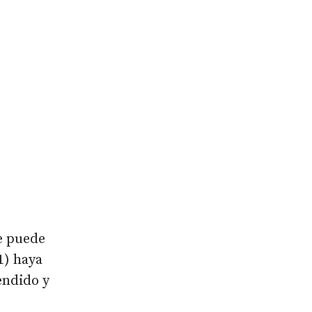
e puede
1) haya
endido y