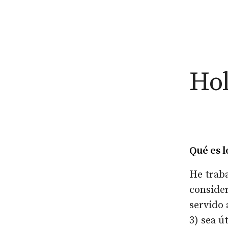
Hol
Qué es l
He traba
consider
servido
3) sea út