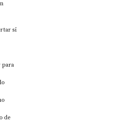
on
rtar si
r para
lo
mo
o de