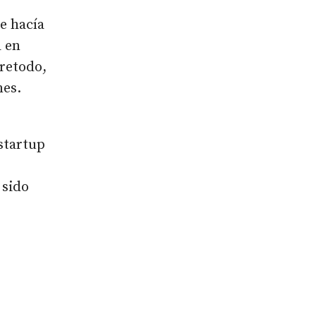
e hacía
a en
bretodo,
mes.
 startup
 sido