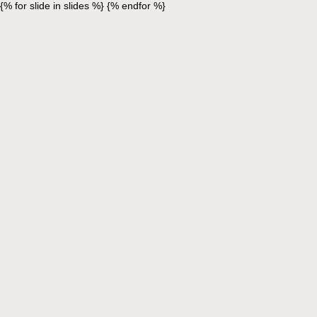
{% for slide in slides %}
{% endfor %}