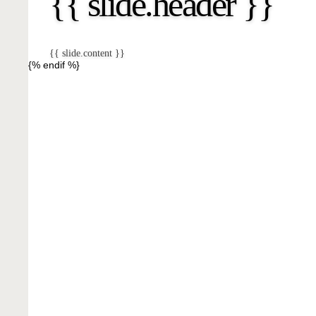
{{ slide.header }}
{{ slide.content }}
{% endif %}