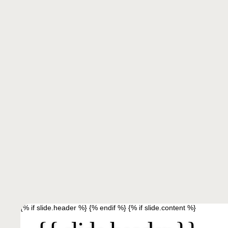
{% if slide.header %}
{% endif %} {% if slide.content %}