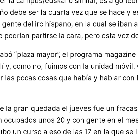
er la campus/euskal o similar, es algo teó
año debe ser la cuarta vez que se hace y 
gente del irc hispano, en la cual se iban a
e podrían partirse la cara, pero esta vez d
abó “plaza mayor”, el programa magazine d
llí y, como no, fuimos con la unidad móvil.
ver las pocas cosas que había y hablar con
 la gran quedada el jueves fue un fracaso
an ocupados unos 20 y con gente en el m
bo un curso a eso de las 17 en la que se l