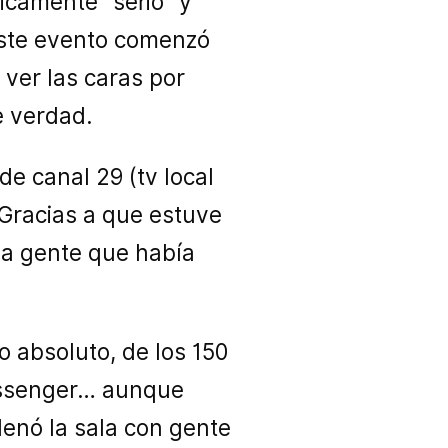
ricamente “serio” y
este evento comenzó
 ver las caras por
e verdad.
e canal 29 (tv local
 Gracias a que estuve
 la gente que había
 absoluto, de los 150
essenger… aunque
lenó la sala con gente