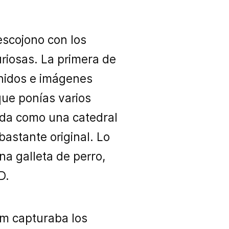
escojono con los
riosas. La primera de
onidos e imágenes
que ponías varios
ada como una catedral
astante original. Lo
na galleta de perro,
D.
am capturaba los