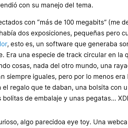
endió con su manejo del tema.
nectados con “más de 100 megabits” (me d
había dos exposiciones, pequeñas pero cu
dor
, esto es, un software que generaba s
 Era una especie de track circular en la 
ndo cosas, nada del otro mundo, una ray
n siempre iguales, pero por lo menos era b
 el regalo que te daban, una bolsita con u
 bolitas de embalaje y unas pegatas… XD
curioso, algo parecidoa eye toy. Una webc