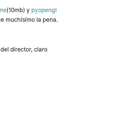
me
(10mb) y
pyopengl
ce muchísimo la pena.
el director, claro