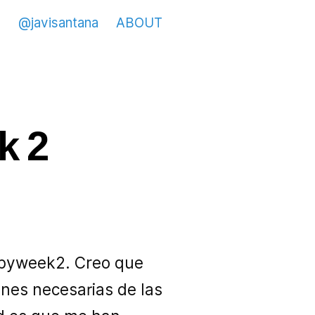
@javisantana
ABOUT
k 2
n pyweek2. Creo que
ones necesarias de las