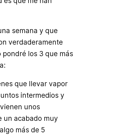
ad es que me han
 una semana y que
 son verdaderamente
lo pondré los 3 que más
a:
enes que llevar vapor
puntos intermedios y
o vienen unos
ene un acabado muy
 algo más de 5