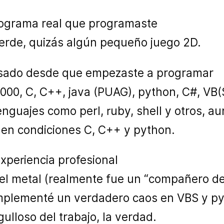
programa real que programaste
uerde, quizás algún pequeño juego 2D.
usado desde que empezaste a programar
000, C, C++, java (PUAG), python, C#, VB
lenguajes como perl, ruby, shell y otros, 
 en condiciones C, C++ y python.
experiencia profesional
l metal (realmente fue un “compañero de
mplementé un verdadero caos en VBS y py
ulloso del trabajo, la verdad.