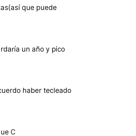
tas(así que puede
ardaría un año y pico
ecuerdo haber tecleado
que C