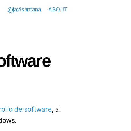
@javisantana
ABOUT
oftware
ollo de software
, al
dows.