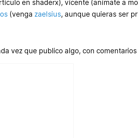
tículo en shaderx), vicente (anímate a mo
tos
(venga
zaelsius
, aunque quieras ser p
a vez que publico algo, con comentarios d