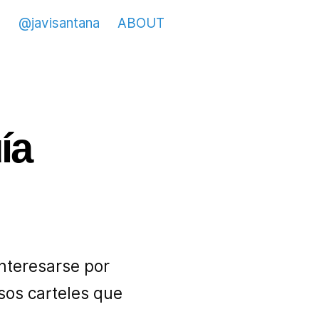
@javisantana
ABOUT
ía
nteresarse por
sos carteles que