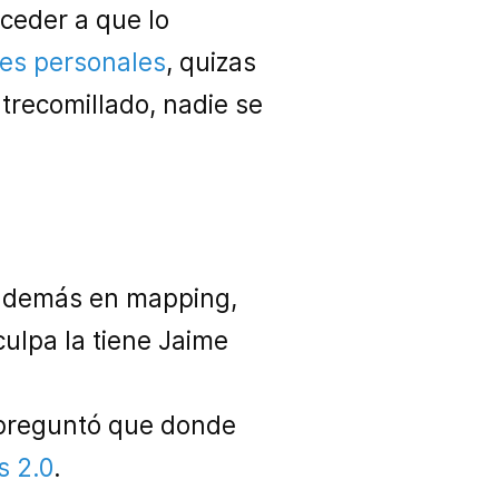
cceder a que lo
nes personales
, quizas
ntrecomillado, nadie se
 además en mapping,
culpa la tiene Jaime
s preguntó que donde
s 2.0
.