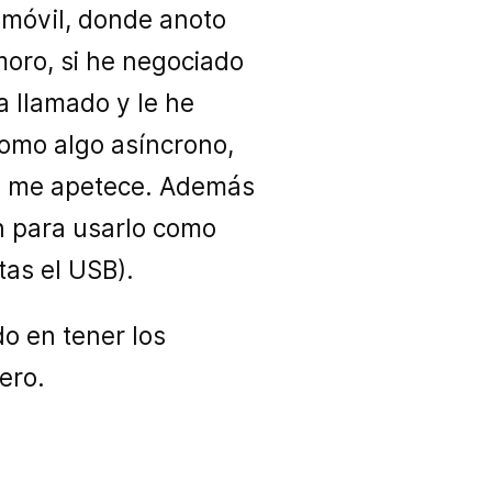
 móvil, donde anoto
moro, si he negociado
a llamado y le he
como algo asíncrono,
do me apetece. Además
ón para usarlo como
as el USB).
o en tener los
ero.