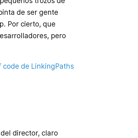
 pequeños trozos de
pinta de ser gente
. Por cierto, que
esarrolladores, pero
of code de LinkingPaths
el director, claro