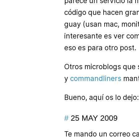
parece un servicio la
código que hacen gra
guay (usan mac, monito
interesante es ver com
eso es para otro post.
Otros microblogs que 
y
commandliners
mante
Bueno, aquí os lo dejo
#
25 MAY 2009
Te mando un correo cad