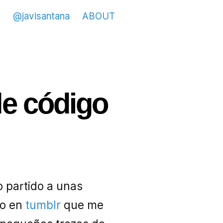
@javisantana
ABOUT
de código
 partido a unas
do en
tumblr
que me