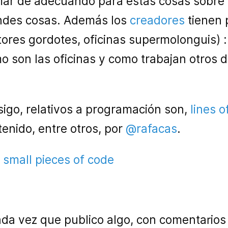
 mar de adecuando para estas cosas sobre
ndes cosas. Además los
creadores
tienen 
res gordotes, oficinas supermolonguis) :p
o son las oficinas y como trabajan otros d
sigo, relativos a programación son,
lines 
nido, entre otros, por
@rafacas
.
:
small pieces of code
a vez que publico algo, con comentarios d