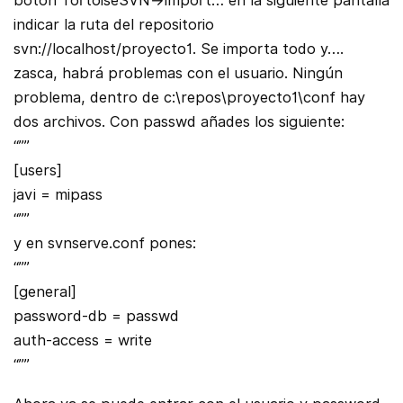
botón TortoiseSVN->import… en la siguiente pantalla
indicar la ruta del repositorio
svn://localhost/proyecto1. Se importa todo y….
zasca, habrá problemas con el usuario. Ningún
problema, dentro de c:\repos\proyecto1\conf hay
dos archivos. Con passwd añades los siguiente:
“””
[users]
javi = mipass
“””
y en svnserve.conf pones:
“””
[general]
password-db = passwd
auth-access = write
“””