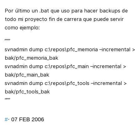
Por último un .bat que uso para hacer backups de
todo mi proyecto fin de carrera que puede servir
como ejemplo:
”””
svnadmin dump c:\repos\pfc_memoria –incremental >
bak/pfc_memoria_bak
svnadmin dump c:\repos\pfc_main –incremental >
bak/pfc_main_bak
svnadmin dump c:\repos\pfc_tools –incremental >
bak/pfc_tools_bak
“””
#
· 07 FEB 2006