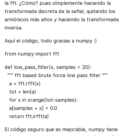
la fft. ¿Cómo? pues símplemente haciendo la
transformada discreta de la señal, quitando los
armónicos más altos y haciendo la transformada
inversa.
Aquí el código, todo gracias a numpy :)
from numpy import fft
def low_pass_filter(x, samples = 20):
””” fft based brute force low pass filter “””
a = fft.rfft(x)
tot = len(a)
for x in xrange(tot-samples):
a[samples + x] = 0.0
return fft.irfft(a)
El código seguro que es mejorable, numpy tiene