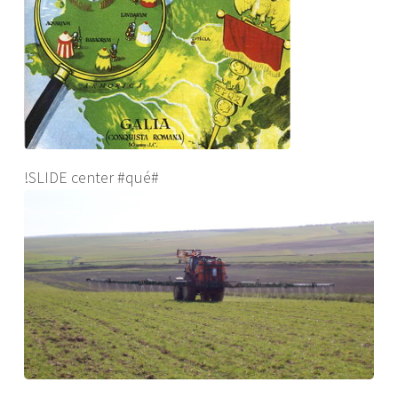
!SLIDE center #qué#