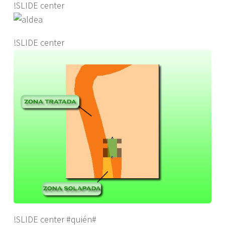
!SLIDE center
!SLIDE center
!SLIDE center #quién#