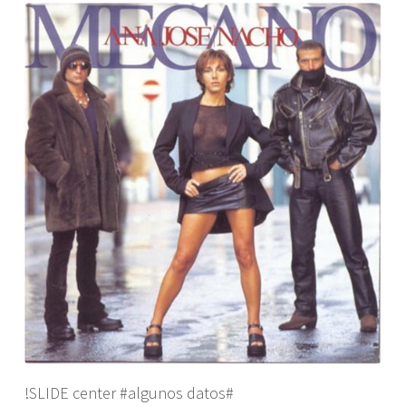
!SLIDE center #algunos datos#