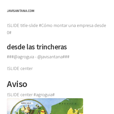
JAVISANTANA.COM
!SLIDE title-slide #Cómo montar una empresa desde
0#
desde las trincheras
###@agroguia - @javisantana###
!SLIDE center
Aviso
!SLIDE center #agroguia#